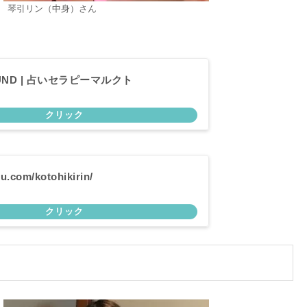
琴引リン（中身）さん
FOUND | 占いセラピーマルクト
-u.com/kotohikirin/