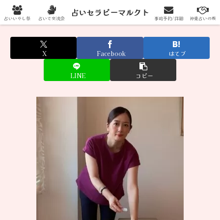
占いセラピーマルクトへの出展はこちらから
占いセラピーマルクト
占いいやし祭
占いで交流会
事前予約/詳細
神楽占いの坂
X
Facebook
はてブ
LINE
コピー