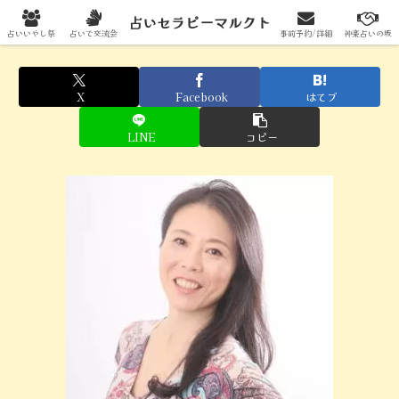
占いセラピーマルクトへの出展はこちらから
占いセラピーマルクト
占いいやし祭
占いで交流会
事前予約/詳細
神楽占いの坂
X
Facebook
はてブ
LINE
コピー