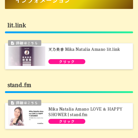
インフォメーション
lit.link
天乃美香 Mika Natalia Amano lit.link
stand.fm
Mika Natalia Amano LOVE ＆ HAPPY
SHOWER | stand.fm