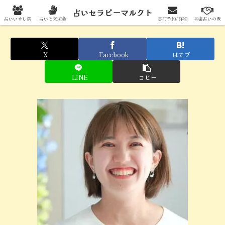
占いセラピーマルクトへの出展はこちらから
占いセラピーマルクト
占いいやし祭
占いで交流会
事前予約/詳細
神楽占いの坂
X
Facebook
はてブ
LINE
コピー